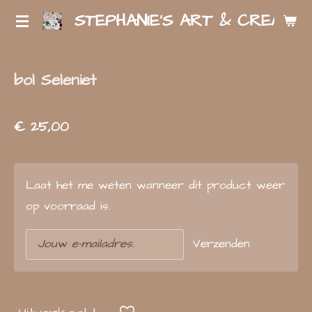
STEPHANIE'S ART & CREATIO
Ga
direct
naar
bol Seleniet
de
hoofdinhoud
€ 25,00
Laat het me weten wanneer dit product weer
op voorraad is.
Verzenden