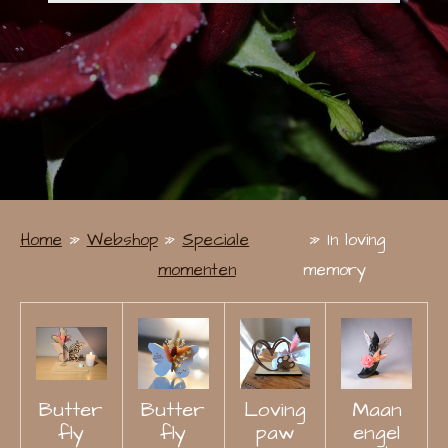
Home
»
Webshop
»
Speciale
»
In loving
momenten
memory
Butter
Butter
Loving
Maan
fly
fly
paw
engel