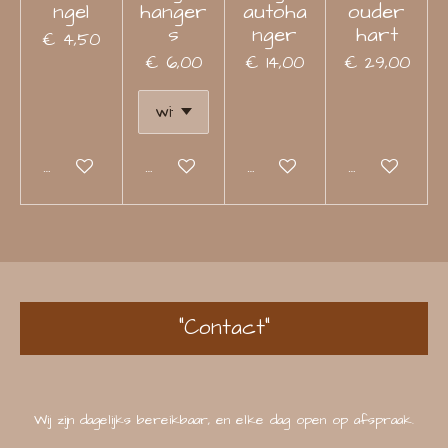
ngel
hanger
autoha
ouder
s
nger
hart
€ 4,50
€ 6,00
€ 14,00
€ 29,00
Bekijk details
Bekijk details
Bekijk details
Bekijk detail
"Contact"
Wij zijn dagelijks bereikbaar, en elke dag open op afspraak.