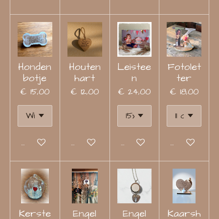
Honden
Houten
Leistee
Fotolet
botje
hart
n
ter
€ 15,00
€ 12,00
€ 24,00
€ 18,00
Bekijk details
In winkelwagen
Bekijk details
Bekijk detail
Kerste
Engel
Engel
Kaarsh