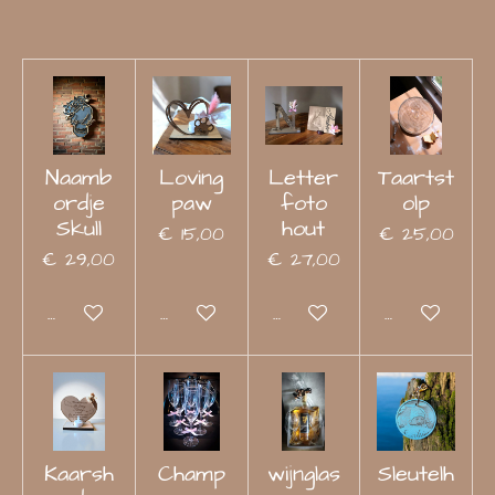
Naamb
Loving
Letter
Taartst
ordje
paw
foto
olp
Skull
hout
€ 15,00
€ 25,00
€ 29,00
€ 27,00
Bekijk details
Bekijk details
Bekijk details
Bekijk detail
Kaarsh
Champ
wijnglas
Sleutelh