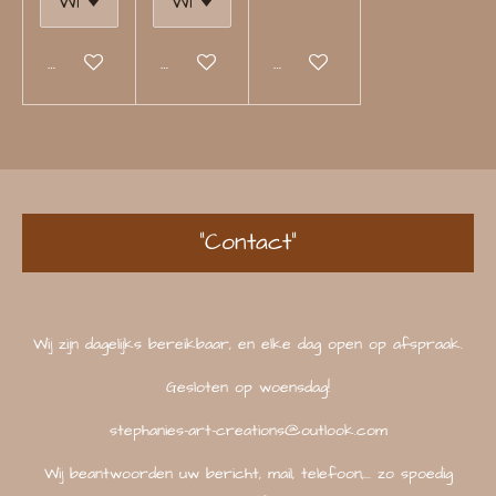
Bekijk details
Bekijk details
Bekijk details
"Contact"
Wij zijn dagelijks bereikbaar, en elke dag open op afspraak.
Gesloten op woensdag!
stephanies-art-creations@outlook.com
Wij beantwoorden uw bericht, mail, telefoon,... zo spoedig