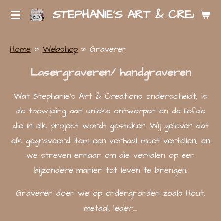
STEPHANIE'S ART & CREATIO
Ga
direct
naar
Home
»
Webshop
»
Graveren
de
Lasergraveren/ handgraveren
hoofdinhoud
Wat Stephanie's Art & Creations onderscheidt, is
de toewijding aan unieke ontwerpen en de liefde
die in elk project wordt gestoken. Wij geloven dat
elk gegraveerd item een verhaal moet vertellen, en
we streven ernaar om die verhalen op een
bijzondere manier tot leven te brengen.
Graveren doen we op ondergronden zoals Hout,
metaal, leder,...