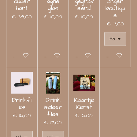
ouder
agne
gegrav
anger
hart
glas
eerd
boutiqu
e
€ 29,00
€ 10,00
€ 10,00
€ 7,00
Bekijk details
Bekijk details
Bekijk details
Bekijk detail
Drinkfl
Drink
Kaartje
es
isoleer
Kerst
fles
€ 16,00
€ 6,00
€ 17,00