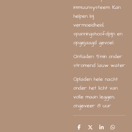
immuunsysteem. Kan
helpen bij
vermoeidheid,
spanningshoofdpijn en
opgejaagd gevoel.
Ontladen: 5min onder
stromend lauw water
Opladen hele nacht
onder het licht van
volle maan leggen,
ongeveer 8 uur
D
D
S
D