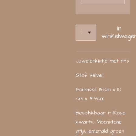
In
winkelwage
Juwelenkistje met rits
Stof velvet
Formaat 15cm x 10
cm x 5.9cm
Beschikbaar in Rose
kwarts, Moonstone
grijs, emerald groen