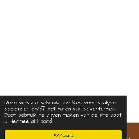
Deze website gebruikt cookies voor analyse-
doeleinden en/of het tonen van advertenties.
Door gebruik te blijven maken van de site gaat
u hiermee akkoord.
Akkoord
E-mailadres
Telefoonnummer
Kaart
Facebook