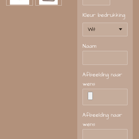
Kleur bedrukking
Naam
Afbeelding naar
wens
Afbeelding naar
wens