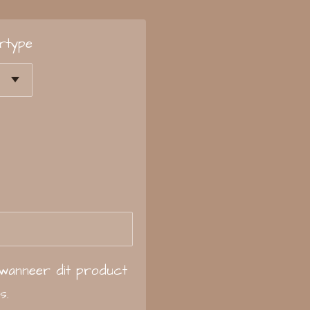
rtype
wanneer dit product
s.