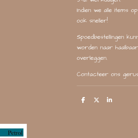
Indien we alle items o
ook sneller!
Spoedbestellingen ku
worden naar haalbaar
overleggen.
Contacteer ons gerus
D
D
S
e
e
h
l
e
a
e
l
r
n
e