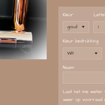
Kleur
Lette
Kleur bedrukking
Naam
Laat het me weten 
weer op voorraad i