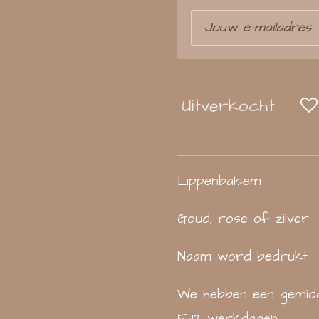
Uitverkocht
Lippenbalsem
Goud, rose of zilver
Naam word bedrukt
We hebben een gemidd
5-12 werkdagen.