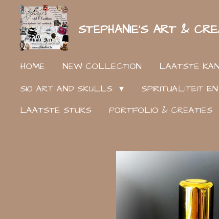
Ga
STEPHANIE'S ART & CRE
direct
naar
de
HOME
NEW COLLECTION
LAATSTE KA
hoofdinhoud
S10 ART AND SKULLS
SPIRITUALITEIT 
LAATSTE STUKS
PORTFOLIO & CREATIES