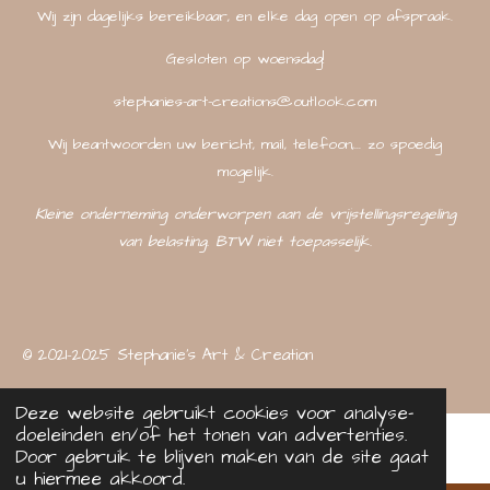
Wij zijn dagelijks bereikbaar, en elke dag open op afspraak.
Gesloten op woensdag!
stephanies-art-creations@outlook.com
Wij beantwoorden uw bericht, mail, telefoon,... zo spoedig
mogelijk.
Kleine onderneming onderworpen aan de vrijstellingsregeling
van belasting. BTW niet toepasselijk.
© 2021-2025 Stephanie's Art & Creation
Deze website gebruikt cookies voor analyse-
doeleinden en/of het tonen van advertenties.
Door gebruik te blijven maken van de site gaat
u hiermee akkoord.