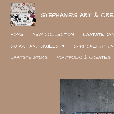
Ga
STEPHANIE'S ART & CRE
direct
naar
de
HOME
NEW COLLECTION
LAATSTE KA
hoofdinhoud
S10 ART AND SKULLS
SPIRITUALITEIT 
LAATSTE STUKS
PORTFOLIO & CREATIES