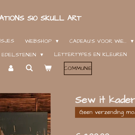
ATIONS S10 SKULL ART
NSJES
WEBSHOP
CADEAU'S VOOR WIE...
LETTERTYPES EN KLEUREN
EN EDELSTENEN
COMMUNIE
Sew it kader
Geen verzending moge