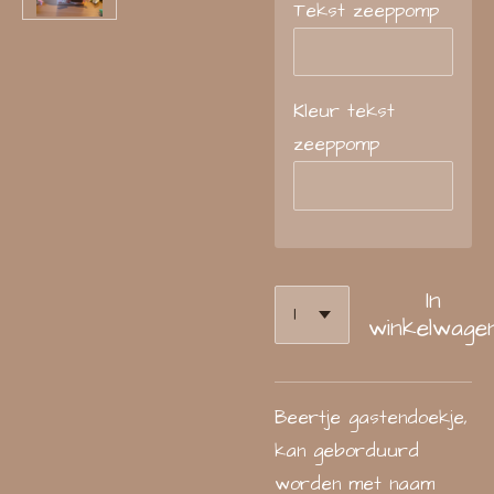
Tekst zeeppomp
Kleur tekst
zeeppomp
In
winkelwage
Beertje gastendoekje,
kan geborduurd
worden met naam