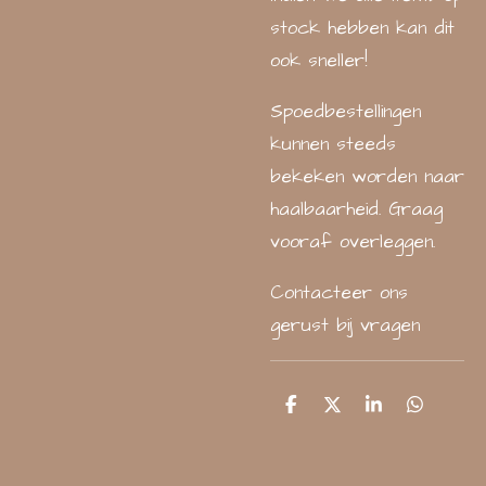
stock hebben kan dit
ook sneller!
Spoedbestellingen
kunnen steeds
bekeken worden naar
haalbaarheid. Graag
vooraf overleggen.
Contacteer ons
gerust bij vragen
D
D
S
D
e
e
h
e
l
e
a
l
e
l
r
e