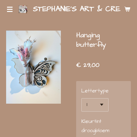
STEPHANIE'S ART & CREATIO
Ga
direct
naar
Hanging
de
butterfly
hoofdinhoud
€ 29,00
Lettertype
Kleurtint
droogbloem