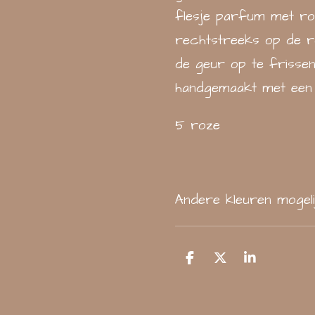
flesje parfum met ro
rechtstreeks op de r
de geur op te frissen
handgemaakt met een n
5 roze
Andere kleuren mogel
D
D
S
e
e
h
l
e
a
e
l
r