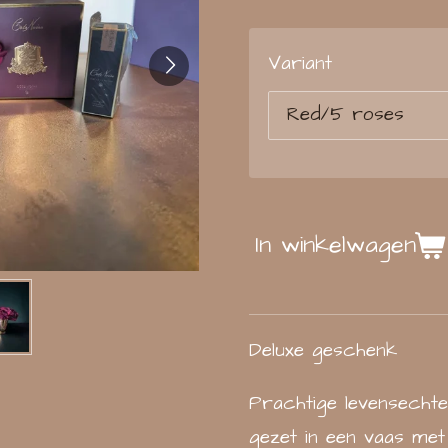
Variant
In winkelwagen
Deluxe geschenk
Prachtige levensecht
gezet in een vaas met