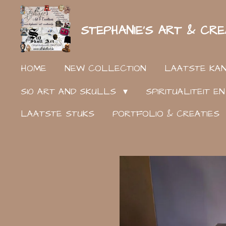
Ga
STEPHANIE'S ART & CRE
direct
naar
de
HOME
NEW COLLECTION
LAATSTE KA
hoofdinhoud
S10 ART AND SKULLS
SPIRITUALITEIT 
LAATSTE STUKS
PORTFOLIO & CREATIES